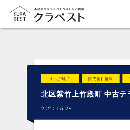
コ
ン
テ
ン
ツ
へ
ス
キ
ッ
プ
中古戸建て
販売物件情報
北区紫竹上竹殿町 中古テ
2020.05.26