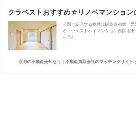
クラベストおすすめ☆リノベマンション
今回ご紹介する物件は阪急京都線「西
名：ウエストハイマンション西院 住所：
ク
を読む
ラ
ベ
ス
京都の不動産売却なら｜不動産買取会社のマッチングサイト 
ト
お
す
す
め
☆
リ
ノ
ベ
マ
ン
シ